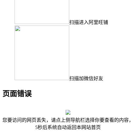
扫描进入阿里旺铺
扫描加微信好友
页面错误
您要访问的网页丢失，请点上侧导航栏选择你要查看的内容，
5
秒后系统自动返回本网站首页