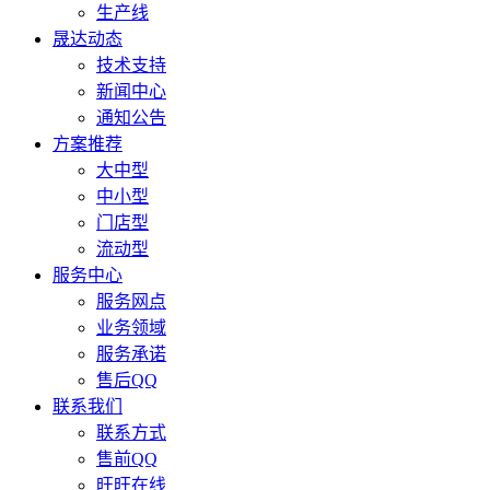
生产线
晟达动态
技术支持
新闻中心
通知公告
方案推荐
大中型
中小型
门店型
流动型
服务中心
服务网点
业务领域
服务承诺
售后QQ
联系我们
联系方式
售前QQ
旺旺在线