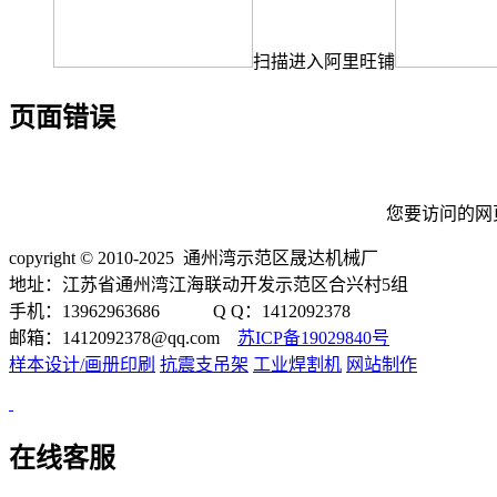
扫描进入阿里旺铺
页面错误
您要访问的网
copyright © 2010-2025 通州湾示范区晟达机械厂
地址：江苏省通州湾江海联动开发示范区合兴村5组
手机：13962963686 Q Q：1412092378
邮箱：1412092378@qq.com
苏ICP备19029840号
样本设计/画册印刷
抗震支吊架
工业焊割机
网站制作
在线客服