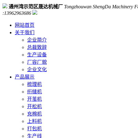
通州湾示范区晟达机械厂
Tongzhouwan ShengDa Machinery F
:
13962963686
网站首页
关于我们
企业简介
总裁致辞
生产设备
厂容厂貌
企业文化
产品展示
梳理机
绗缝机
开茧机
开松机
充棉机
上料机
打包机
生产线