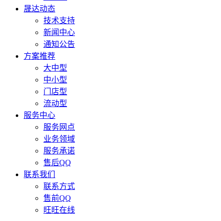
晟达动态
技术支持
新闻中心
通知公告
方案推荐
大中型
中小型
门店型
流动型
服务中心
服务网点
业务领域
服务承诺
售后QQ
联系我们
联系方式
售前QQ
旺旺在线