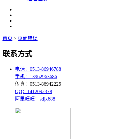
首页
>
页面错误
联系方式
电话：0513-86946788
手机：13962963686
传真：0513-86942225
QQ：1412092378
阿里旺旺：sdjx688