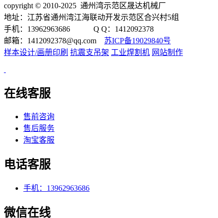
copyright © 2010-2025 通州湾示范区晟达机械厂
地址：江苏省通州湾江海联动开发示范区合兴村5组
手机：13962963686 Q Q：1412092378
邮箱：1412092378@qq.com
苏ICP备19029840号
样本设计/画册印刷
抗震支吊架
工业焊割机
网站制作
在线客服
售前咨询
售后服务
淘宝客服
电话客服
手机：13962963686
微信在线