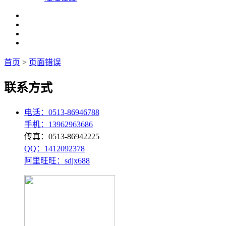
首页
>
页面错误
联系方式
电话：0513-86946788
手机：13962963686
传真：0513-86942225
QQ：1412092378
阿里旺旺：sdjx688