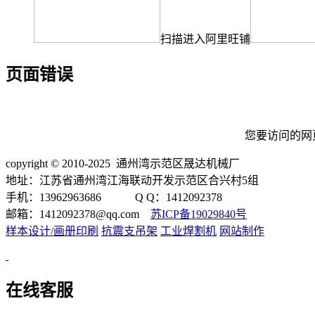
扫描进入阿里旺铺
页面错误
您要访问的网
copyright © 2010-2025 通州湾示范区晟达机械厂
地址：江苏省通州湾江海联动开发示范区合兴村5组
手机：13962963686 Q Q：1412092378
邮箱：1412092378@qq.com
苏ICP备19029840号
样本设计/画册印刷
抗震支吊架
工业焊割机
网站制作
在线客服