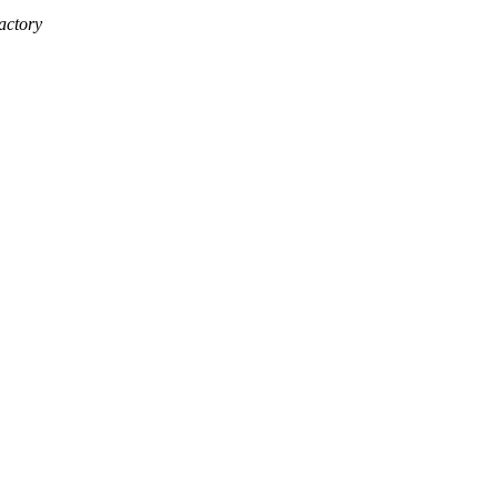
actory