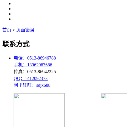
首页
>
页面错误
联系方式
电话：0513-86946788
手机：13962963686
传真：0513-86942225
QQ：1412092378
阿里旺旺：sdjx688