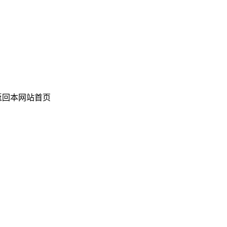
返回本网站首页