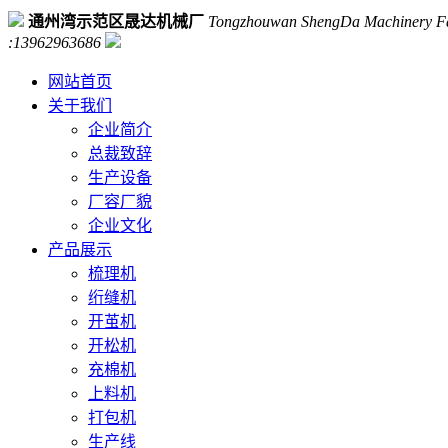
通州湾示范区晟达机械厂
Tongzhouwan ShengDa Machinery F
:
13962963686
网站首页
关于我们
企业简介
总裁致辞
生产设备
厂容厂貌
企业文化
产品展示
梳理机
绗缝机
开茧机
开松机
充棉机
上料机
打包机
生产线