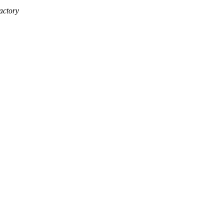
actory