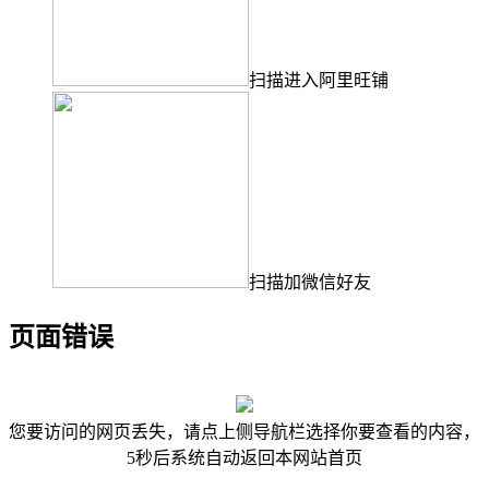
扫描进入阿里旺铺
扫描加微信好友
页面错误
您要访问的网页丢失，请点上侧导航栏选择你要查看的内容，
5
秒后系统自动返回本网站首页