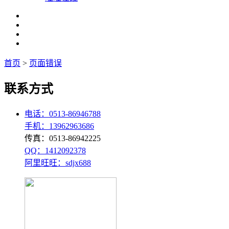
首页
>
页面错误
联系方式
电话：0513-86946788
手机：13962963686
传真：0513-86942225
QQ：1412092378
阿里旺旺：sdjx688