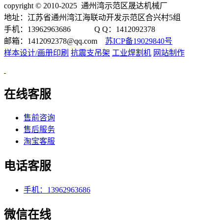
copyright © 2010-2025 通州湾示范区晟达机械厂
地址：江苏省通州湾江海联动开发示范区合兴村5组
手机：13962963686 Q Q：1412092378
邮箱：1412092378@qq.com
苏ICP备19029840号
样本设计/画册印刷
抗震支吊架
工业焊割机
网站制作
在线客服
售前咨询
售后服务
淘宝客服
电话客服
手机：13962963686
微信在线