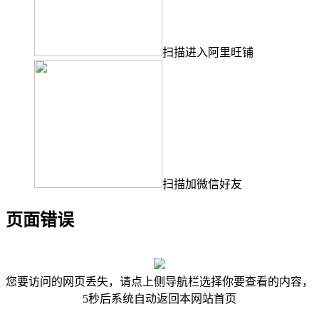
扫描进入阿里旺铺
扫描加微信好友
页面错误
您要访问的网页丢失，请点上侧导航栏选择你要查看的内容，
5
秒后系统自动返回本网站首页