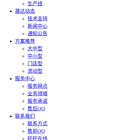
生产线
晟达动态
技术支持
新闻中心
通知公告
方案推荐
大中型
中小型
门店型
流动型
服务中心
服务网点
业务领域
服务承诺
售后QQ
联系我们
联系方式
售前QQ
旺旺在线