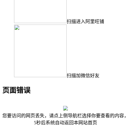
扫描进入阿里旺铺
扫描加微信好友
页面错误
您要访问的网页丢失，请点上侧导航栏选择你要查看的内容，
5
秒后系统自动返回本网站首页