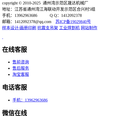
copyright © 2010-2025 通州湾示范区晟达机械厂
地址：江苏省通州湾江海联动开发示范区合兴村5组
手机：13962963686 Q Q：1412092378
邮箱：1412092378@qq.com
苏ICP备19029840号
样本设计/画册印刷
抗震支吊架
工业焊割机
网站制作
在线客服
售前咨询
售后服务
淘宝客服
电话客服
手机：13962963686
微信在线