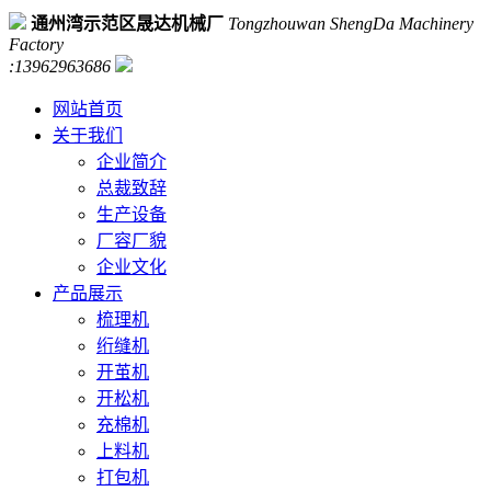
通州湾示范区晟达机械厂
Tongzhouwan ShengDa Machinery
Factory
:
13962963686
网站首页
关于我们
企业简介
总裁致辞
生产设备
厂容厂貌
企业文化
产品展示
梳理机
绗缝机
开茧机
开松机
充棉机
上料机
打包机