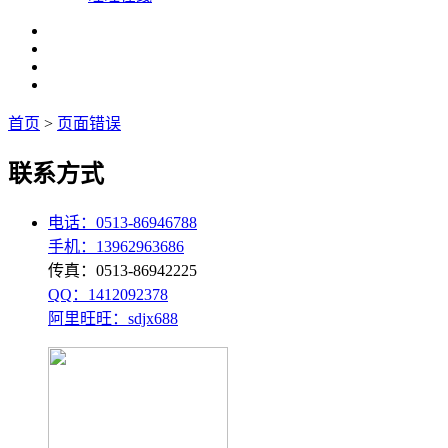
首页
>
页面错误
联系方式
电话：0513-86946788
手机：13962963686
传真：0513-86942225
QQ：1412092378
阿里旺旺：sdjx688