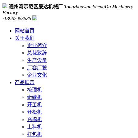
通州湾示范区晟达机械厂
Tongzhouwan ShengDa Machinery
Factory
:
13962963686
网站首页
关于我们
企业简介
总裁致辞
生产设备
厂容厂貌
企业文化
产品展示
梳理机
绗缝机
开茧机
开松机
充棉机
上料机
打包机