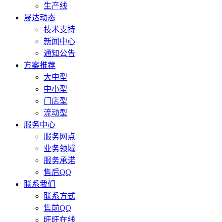
生产线
晟达动态
技术支持
新闻中心
通知公告
方案推荐
大中型
中小型
门店型
流动型
服务中心
服务网点
业务领域
服务承诺
售后QQ
联系我们
联系方式
售前QQ
旺旺在线