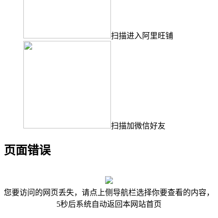
扫描进入阿里旺铺
扫描加微信好友
页面错误
您要访问的网页丢失，请点上侧导航栏选择你要查看的内容，
5
秒后系统自动返回本网站首页