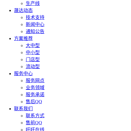
生产线
晟达动态
技术支持
新闻中心
通知公告
方案推荐
大中型
中小型
门店型
流动型
服务中心
服务网点
业务领域
服务承诺
售后QQ
联系我们
联系方式
售前QQ
旺旺在线