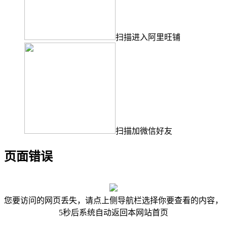
扫描进入阿里旺铺
扫描加微信好友
页面错误
您要访问的网页丢失，请点上侧导航栏选择你要查看的内容，
5
秒后系统自动返回本网站首页